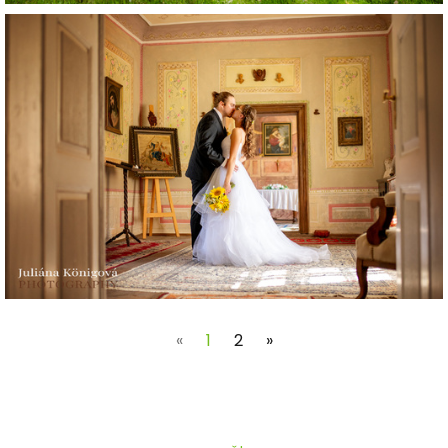
(current)
«
1
2
»