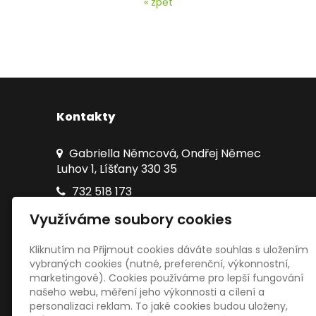
« zpět
Kontakty
Gabriella Němcová, Ondřej Němec
Luhov 1, Líšťany 330 35
732 518 173
zamekluhov@gmail.com
Využíváme soubory cookies
Kliknutím na Přijmout cookies dáváte souhlas s uložením
vybraných cookies (nutné, preferenční, výkonnostní,
marketingové). Cookies používáme pro lepší fungování
našeho webu, měření jeho výkonnosti a cílení a
personalizaci reklam. To jaké cookies budou uloženy,