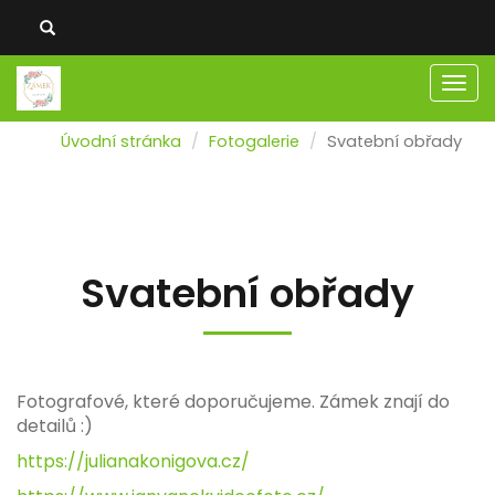
Men
Úvodní stránka
Fotogalerie
Svatební obřady
Svatební obřady
Fotografové, které doporučujeme. Zámek znají do
detailů :)
https://julianakonigova.cz/